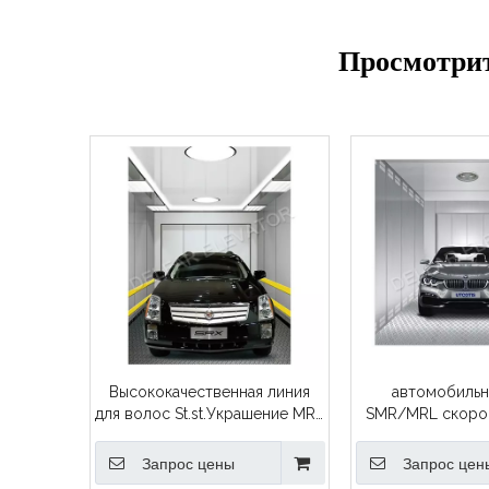
Просмотрит
Высококачественная линия
автомобильн
для волос St.st.Украшение MRL
SMR/MRL скоро
Автомобильный лифт
0.5m/
Запрос цены
Запрос цен