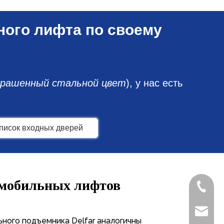
ного лифта по своему
рашенный стальной цвет
), у нас есть
писок входных дверей
томобильных лифтов
+86-572
delfar@d
ного подъемника Delfar аналогичны