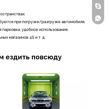
Бензон
остранствах.
+86-135
буются при погрузке/разгрузке автомобиля.
я парковка, удобное использование.
ых магазинов 4S и т. д.
м ездить повсюду