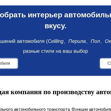
обрать интерьер автомобиль
вкусу.
ашений автомобиля (C
eliling、Перила、Пол、Ок
разные стили на ваш выбор
обиля
С
щая компания по производству ав
льного автомобильного транспорта. Функции автомобиль