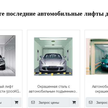
е последние автомобильные лифты 
ый лифт
Окрашенная сталь с
Автомоби
сти 5000KG
автомобильным подъемником
окраше
s
MRL с барьером
грузоподъе
ы
Запрос цены
Запрос