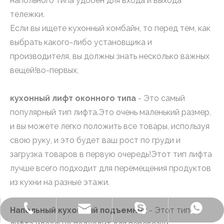
напольного типа удобен для входа и выхода
тележки.
Если вы ищете кухонный комбайн, то перед тем, как
выбрать какого-либо установщика и
производителя, вы должны знать несколько важных
вещей!во-первых,
кухонный лифт оконного типа
- Это самый
популярный тип лифта.Это очень маленький размер,
и вы можете легко положить все товары, используя
свою руку, и это будет ваш рост по груди и
загрузка товаров в первую очередь!Этот тип лифта
лучше всего подходит для перемещения продуктов
из кухни на разные этажи.
Напольный кухонный подъемник
- Этот тип
+86-572-2235922
Бензонелеватор
+86-13511261762
delfar@delfar.cn