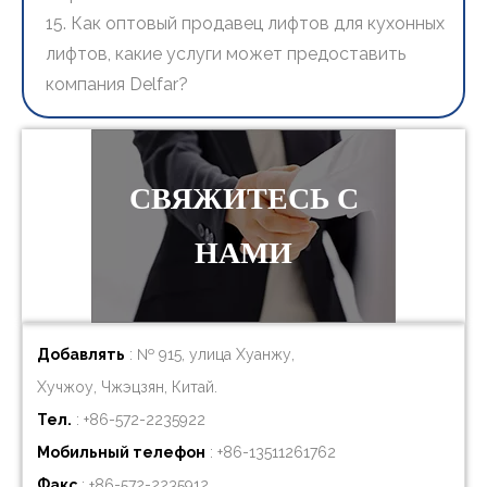
15. Как оптовый продавец лифтов для кухонных
лифтов, какие услуги может предоставить
компания Delfar?
СВЯЖИТЕСЬ С
НАМИ
Добавлять
: № 915, улица Хуанжу,
Хучжоу, Чжэцзян, Китай.
Тел.
: +86-572-2235922
Мобильный телефон
: +86-
13511261762
Факс
: +86-572-2235912