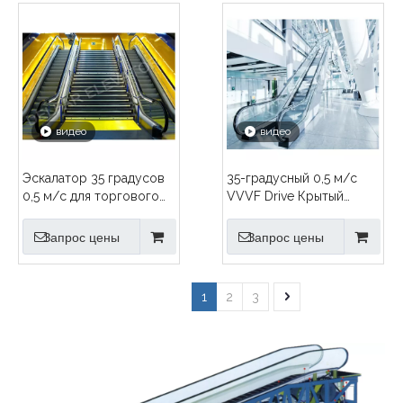
видео
видео
Эскалатор 35 градусов
35-градусный 0,5 м/с
0,5 м/с для торгового
VVVF Drive Крытый
центра
эскалатор
Запрос цены
Запрос цены
1
2
3