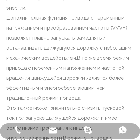
энергии.
Дополнительная функция привода с переменным
напряжением и преобразованием частоты (VVVF)
позволяет плавно запускать, замедлять и
останавливать движущуюся дорожку с небольшим
механическим воздействием.В то же время режим
привода с переменным напряжением и частотой
вращения движущейся дорожки является более
эффективным и энергосберегающим, чем
традиционный режим привода.
Это также может значительно снизить пусковой
ток при запуске движущейся дорожки и имеет
более низкие требования к индексу
+86-572-2235922
Бензонелеватор
+86-13511261762
delfar@delfar.cn
энергоснабжения сети.В режиме привода с