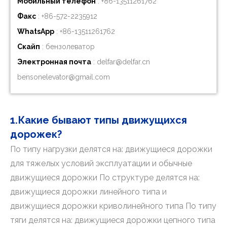
Мобильный телефон
: +86-
13511261762
Факс
: +86-572-2235912
WhatsApp
: +86-
13511261762
Скайп
: бензолеватор
Электронная почта
:
delfar@delfar.cn
bensonelevator@gmail.com
1.Какие бывают типы движущихся
дорожек?
По типу нагрузки делятся на: движущиеся дорожки
для тяжелых условий эксплуатации и обычные
движущиеся дорожки По структуре делятся на:
движущиеся дорожки линейного типа и
движущиеся дорожки криволинейного типа По типу
тяги делятся на: движущиеся дорожки цепного типа