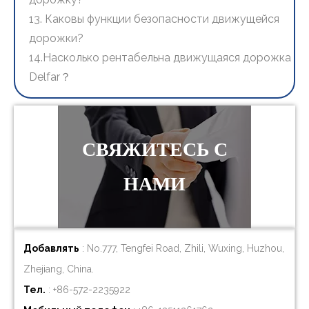
13. Каковы функции безопасности движущейся
дорожки?
14.Насколько рентабельна движущаяся дорожка
Delfar？
СВЯЖИТЕСЬ С
НАМИ
Добавлять
: No.777, Tengfei Road, Zhili, Wuxing, Huzhou,
Zhejiang, China.
Тел.
: +86-572-2235922