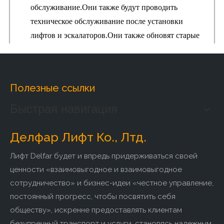
обслуживание.Они также будут проводить
техническое обслуживание после установки
лифтов и эскалаторов.Они также обновят старые
компоненты с помощью технологий мирового
класса, а также предложат современный подход к
вертикальной транспортировке.Они также
Полезные ссылки
обеспечивают безопасное перемещение людей с
одного этажа на другой.Выберите любой тип
Быстрая навигация
услуг, связанных с лифтами, в этой компании, и
они всегда предоставят лучшие решения.
Делфар Лифт Ко., Лтд.
Лифт Delfar будет и впредь придерживаться своей
ценности «взаимовыгодное и взаимовыгодное
сотрудничество» и бизнес-идеи «честное управление,
постоянный прогресс, чтобы посвятить себя
обществу», искренне предоставлять клиентам
безупречный транспорт и услуги, становясь надежным