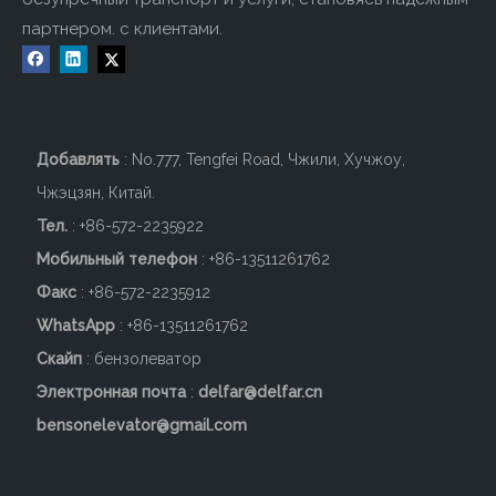
партнером. с клиентами.
Добавлять
: No.777, Tengfei Road, Чжили, Хучжоу,
3)
Шиндлер
Чжэцзян, Китай.
Тел.
: +86-572-2235922
Мобильный телефон
: +86-
13511261762
Факс
: +86-572-2235912
WhatsApp
: +86-13511261762
Скайп
: бензолеватор
Электронная почта
:
delfar@delfar.cn
bensonelevator@gmail.com