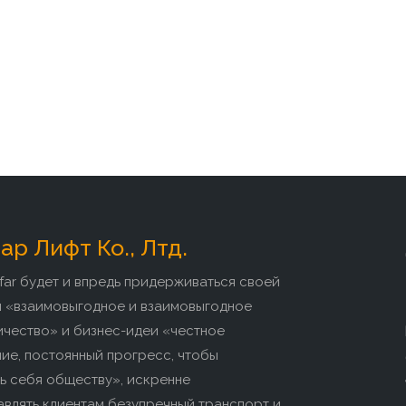
р Лифт Ко., Лтд.
far будет и впредь придерживаться своей
и «взаимовыгодное и взаимовыгодное
ичество» и бизнес-идеи «честное
ие, постоянный прогресс, чтобы
ь себя обществу», искренне
влять клиентам безупречный транспорт и