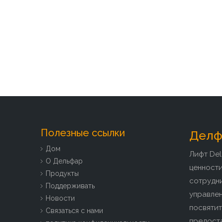
Полезные ссылки
Делфа
Дом
Лифт Del
О Дельфар
ценност
Продукты
сотрудн
Поддерживать
управлен
Новости
посвятит
Связаться с нами
предоста