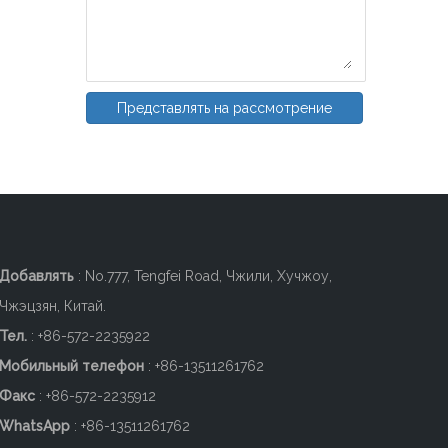
Представлять на рассмотрение
Добавлять
: No.777, Tengfei Road, Чжили, Хучжоу,
Чжэцзян, Китай.
Тел.
: +86-572-2235922
Мобильный телефон
: +86-
13511261762
Факс
: +86-572-2235912
WhatsApp
: +86-13511261762