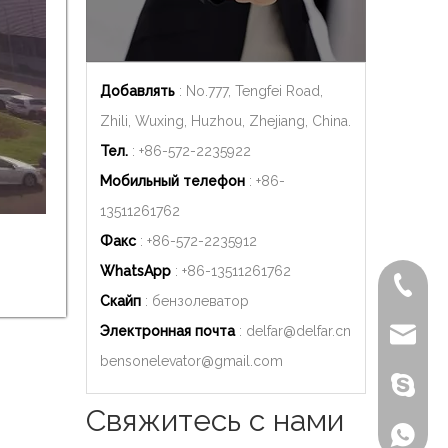
Добавлять
: No.777, Tengfei Road,
Zhili, Wuxing, Huzhou, Zhejiang, China.
Тел.
: +86-572-2235922
Мобильный телефон
: +86-
13511261762
Факс
: +86-572-2235912
WhatsApp
: +86-
13511261762
+86-572
Скайп
: бензолеватор
Электронная почта
:
delfar@delfar.cn
delfar@d
bensonelevator@gmail.com
Бензон
Свяжитесь с нами
+86-135