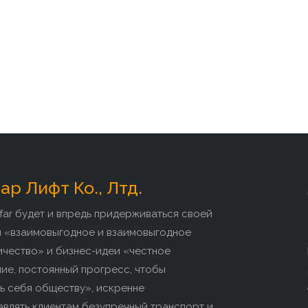
р Лифт Ко., Лтд.
far будет и впредь придерживаться своей
и «взаимовыгодное и взаимовыгодное
ичество» и бизнес-идеи «честное
ие, постоянный прогресс, чтобы
ь себя обществу», искренне
влять клиентам безупречный транспорт и