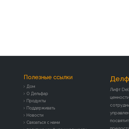
Полезные ссылки
Делфа
Дом
Лифт Del
О Дельфар
ценност
Продукты
сотрудн
Поддерживать
управлен
Новости
посвятит
Связаться с нами
предоста