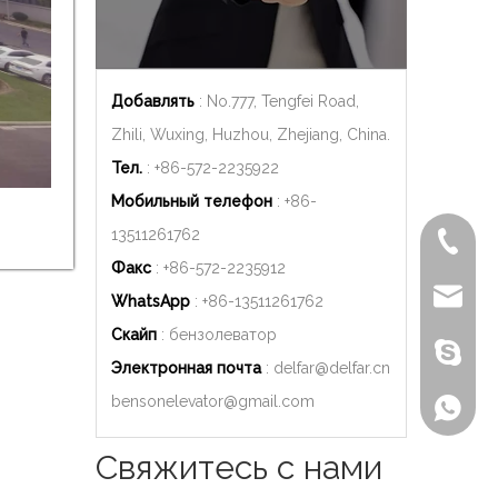
Добавлять
: No.777, Tengfei Road,
Zhili, Wuxing, Huzhou, Zhejiang, China.
Тел.
: +86-572-2235922
Мобильный телефон
: +86-
13511261762
+86-572
Факс
: +86-572-2235912
delfar@d
WhatsApp
: +86-
13511261762
Скайп
: бензолеватор
Бензон
Электронная почта
:
delfar@delfar.cn
bensonelevator@gmail.com
+86-135
Свяжитесь с нами