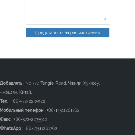
Представлять на рассмотрение
Добавлять
: No.777, Tengfei Road, Чжили, Хучжоу,
Чжэцзян, Китай.
Тел.
: +86-572-2235922
Мобильный телефон
: +86-
13511261762
Факс
: +86-572-2235912
WhatsApp
: +86-13511261762