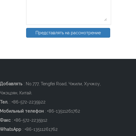
Представлять на рассмотрение
Добавлять
: No.777, Tengfei Road, Чжили, Хучжоу,
Чжэцзян, Китай.
Тел.
: +86-572-2235922
Мобильный телефон
: +86-
13511261762
Факс
: +86-572-2235912
WhatsApp
: +86-13511261762