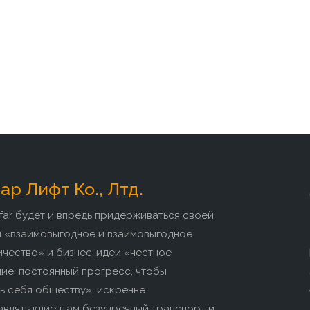
р Лифт Ко., Лтд.
far будет и впредь придерживаться своей
и «взаимовыгодное и взаимовыгодное
ичество» и бизнес-идеи «честное
ие, постоянный прогресс, чтобы
ь себя обществу», искренне
влять клиентам безупречный транспорт и