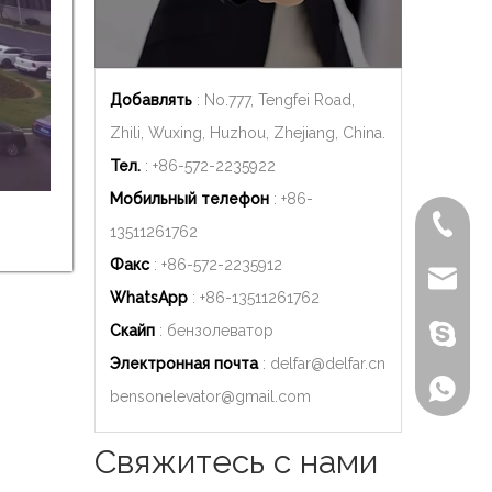
Добавлять
: No.777, Tengfei Road,
Zhili, Wuxing, Huzhou, Zhejiang, China.
Тел.
: +86-572-2235922
Мобильный телефон
: +86-
+86-572
13511261762
Факс
: +86-572-2235912
delfar@d
WhatsApp
: +86-
13511261762
Скайп
: бензолеватор
Бензон
Электронная почта
:
delfar@delfar.cn
+86-135
bensonelevator@gmail.com
Свяжитесь с нами