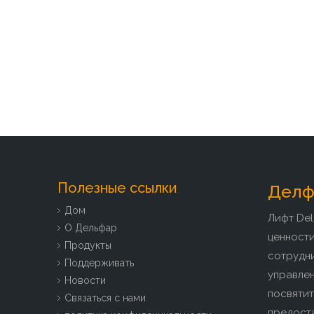
Полезные ссылки
Делфа
Дом
Лифт Del
О Дельфар
ценност
Продукты
сотрудн
Поддерживать
управлен
Новости
посвятит
Связаться с нами
предоста