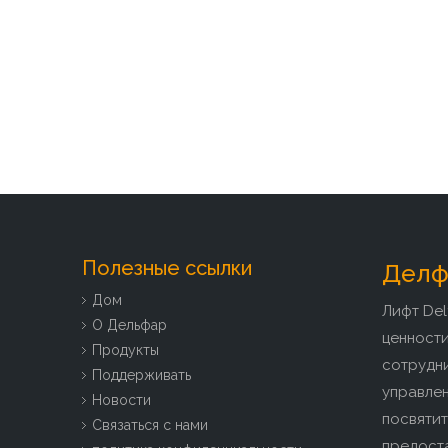
Полезные ссылки
Делфа
Дом
Лифт Del
О Дельфар
ценност
Продукты
сотрудн
Поддерживать
управлен
Новости
посвятит
Связаться с нами
предоста