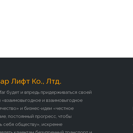
р Лифт Ко., Лтд.
far будет и впредь придерживаться своей
и «взаимовыгодное и взаимовыгодное
ичество» и бизнес-идеи «честное
ие, постоянный прогресс, чтобы
ь себя обществу», искренне
влять клиентам безупречный транспорт и