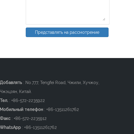
Представлять на рассмотрение
Добавлять
: No.777, Tengfei Road, Чжили, Хучжоу,
Чжэцзян, Китай.
Тел.
: +86-572-2235922
Мобильный телефон
: +86-
13511261762
Факс
: +86-572-2235912
WhatsApp
: +86-13511261762