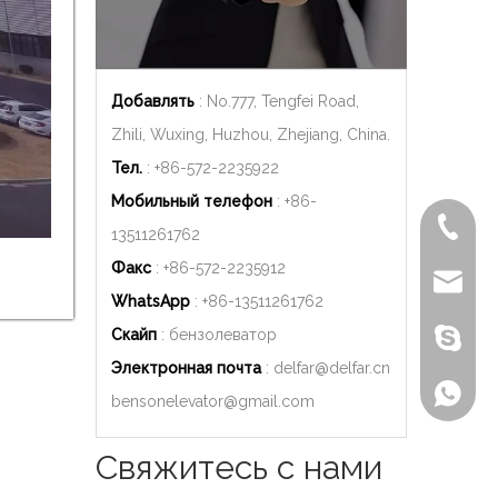
Добавлять
: No.777, Tengfei Road,
Zhili, Wuxing, Huzhou, Zhejiang, China.
Тел.
: +86-572-2235922
Мобильный телефон
: +86-
+86-572
13511261762
Факс
: +86-572-2235912
delfar@d
WhatsApp
: +86-
13511261762
Скайп
: бензолеватор
Бензон
Электронная почта
:
delfar@delfar.cn
+86-135
bensonelevator@gmail.com
Свяжитесь с нами