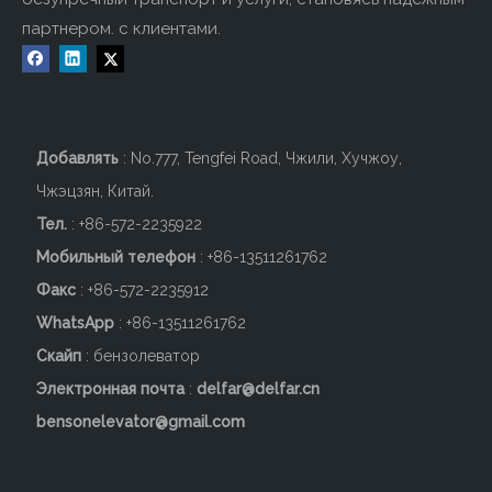
партнером. с клиентами.
Добавлять
: No.777, Tengfei Road, Чжили, Хучжоу,
Чжэцзян, Китай.
Тел.
: +86-572-2235922
Мобильный телефон
: +86-
13511261762
Факс
: +86-572-2235912
WhatsApp
: +86-13511261762
Скайп
: бензолеватор
Электронная почта
:
delfar@delfar.cn
bensonelevator@gmail.com