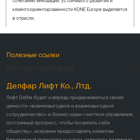
сочетанию инноваций, устойчивого развития и
клиентоориентированности KONE Europe выделяется
в отрасли.
Полезные ссылки
Быстрая навигация
Делфар Лифт Ко., Лтд.
Лифт Delfar будет и впредь придерживаться своей
ценности «взаимовыгодное и взаимовыгодное
ThyssenKrupp Лифт Европа
сотрудничество» и бизнес-идеи «честное управление,
ThyssenKrupp Elevator Europe, ключевой игрок в
постоянный прогресс, чтобы посвятить себя
лифтовой отрасли по всей Европе, стремится
обществу», искренне предоставлять клиентам
обеспечить превосходство в сфере вертикальной
безупречный транспорт и услуги, становясь надежным