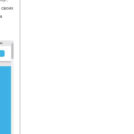
 своих
я