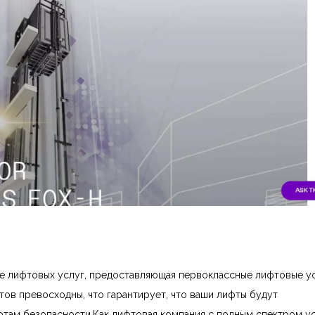
ере лифтовых услуг, предоставляющая первоклассные лифтовые у
ов превосходны, что гарантирует, что ваши лифты будут
ртам безопасности.Как лифтовая компания с полным спектром ус