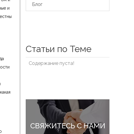
Блог
ные и
вестны
Статьи по Теме
да
Содержание пуста!
ности
м
какая
СВЯЖИТЕСЬ С НАМИ
о