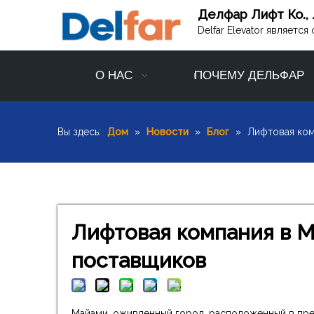
Делфар Лифт Ко., 
Delfar Elevator являет
О НАС
ПОЧЕМУ ДЕЛЬФАР
Вы здесь:
Дом
»
Новости
»
Блог
»
Лифтовая ком
Лифтовая компания в М
поставщиков
Майами, оживленный город, расположенный в пр