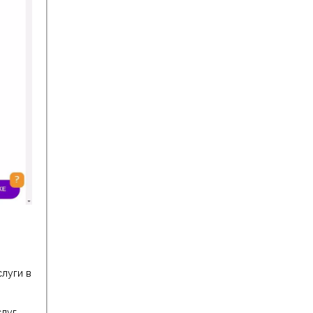
слуги в
луг,