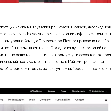
путации компания Thyssenkrupp Elevator в Майами, Флорида, изв
фтовых услугах.Их услуги по модернизации лифтов исключительн
ысшем уровне.Команда Thyssenkrupp Elevator прекрасно поработ
ам незабываемые впечатления.Это одна из лучших компаний по
лифтовые решения с полным спектром услуг и сохраняющая про
е инспекций вертикального транспорта в Майами.Превосходство
остей своих клиентов делает их лучшим выбором для тех, кто ищ
.