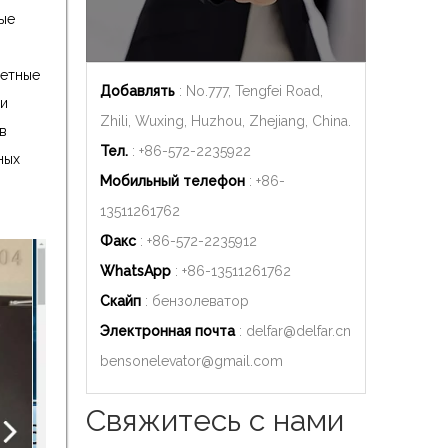
ые
ретные
Добавлять
: No.777, Tengfei Road,
ии
Zhili, Wuxing, Huzhou, Zhejiang, China.
в
Тел.
: +86-572-2235922
ных
Мобильный телефон
: +86-
13511261762
Факс
: +86-572-2235912
WhatsApp
: +86-
13511261762
Скайп
: бензолеватор
Электронная почта
:
delfar@delfar.cn
bensonelevator@gmail.com
Свяжитесь с нами