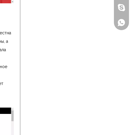
Бензон
+86-135
естна
ы, а
ала
чное
ет