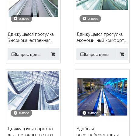
видео
видео
Движущаяся прогулка
Движущаяся прогулка,
Высококачественная
экономичный комфорт,
безопасность
выставочный зал,
Общественный
система метро
Запрос цены
Запрос цены
транспорт Идеальный
Тихий
видео
видео
Движущаяся дорожка
Удобная
для торгового центра,
энергосберегающая