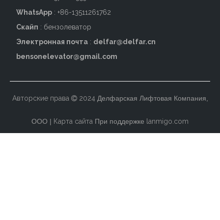
WhatsApp
: +86-13511261762
Скайп
: бензолеватор
Электронная почта
:
delfar@delfar.cn
bensonelevator@gmail.com
Авторские права
2024
Делфарская Лифтовая Компания,

ООО |
Карта сайта
При поддержке
lanmigo.com