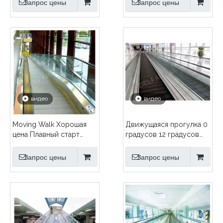
Запрос цены
Запрос цены
центр Супермаркет
качество
видео
видео
Moving Walk Хорошая
Движущаяся прогулка 0
цена Плавный старт
градусов 12 градусов
Тихий комфорт Высокое
ширина шага 800 мм
качество
1000 мм хорошая цена
Запрос цены
Запрос цены