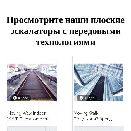
Просмотрите наши плоские
эскалаторы с передовыми
технологиями
видео
видео
Moving Walk Indoor
Moving Walk
VVVF Пассажирский
Популярный бренд
общественный
Хорошая цена Фабрика
транспорт Торговый
Advanced Хорошее