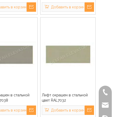
авить в корзину
Добавить в корзину
+86-572
ашен в стальной
Лифт окрашен в стальной
7038
цвет RAL7032
delfar@d
авить в корзину
Добавить в корзину