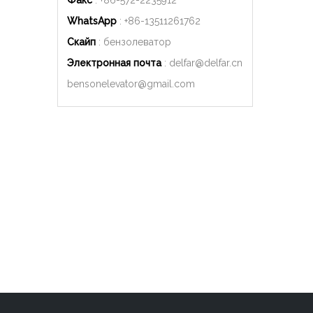
Факс
: +86-572-2235912
WhatsApp
: +86-
13511261762
Скайп
: бензолеватор
Электронная почта
:
delfar@delfar.cn
bensonelevator@gmail.com