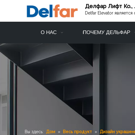
Делфар Лифт Ко., 
Delfar Elevator являет
О НАС
ПОЧЕМУ ДЕЛЬФАР
Вы здесь:
Дом
»
Весь продукт
»
Дизайн украшен