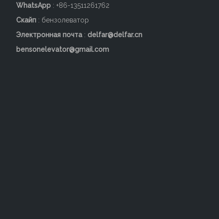
WhatsApp
: +86-13511261762
Скайп
: бензолеватор
Электронная почта
:
delfar@delfar.cn
bensonelevator@gmail.com
Потолок хорошей
Высококачественный
производительности для
потолок кабины
кабины D58081
пассажирского лифта
пассажирского лифта
Добавить в корзину
D58080
Добавить в корзину