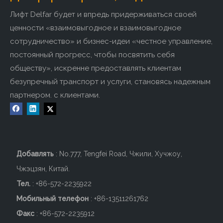
лифта-D58072
D58058
Лифт Delfar будет и впредь придерживаться своей
Добавить в корзину
Добавить в корзину
ценности «взаимовыгодное и взаимовыгодное
сотрудничество» и бизнес-идеи «честное управление,
постоянный прогресс, чтобы посвятить себя
обществу», искренне предоставлять клиентам
безупречный транспорт и услуги, становясь надежным
партнером. с клиентами.
Добавлять
: No.777, Tengfei Road, Чжили, Хучжоу,
Чжэцзян, Китай.
Горячая продажа потолка
Потолок специального
Тел.
: +86-572-2235922
для кабины пассажирского
дизайна для кабины
лифта D58079
пассажирского лифта
Мобильный телефон
: +86-
13511261762
Добавить в корзину
D58082
Добавить в корзину
Факс
: +86-572-2235912