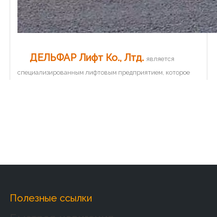
ДЕЛЬФАР Лифт Ко., Лтд.
является
специализированным лифтовым предприятием, которое
проектирует, производит и обрабатывает лифты и
детали.Компания основана в 2011 году, с превосходными
технологическими преимуществами и использованием
технологий производства лифтов. Мы можем
проектировать и производить различные типы лифтов,
которые могут удовлетворить разнообразные требования
клиентов. Наш продукт включает в себя 9 серий:
пассажирский лифт, обзорный лифт, лифт-кровать. ,
Грузовой лифт, Автомобильный лифт, Кухонный лифт,
Домашний лифт, Эскалатор, Движущаяся дорожка.Чтобы
Полезные ссылки
удовлетворить требования различных областей,