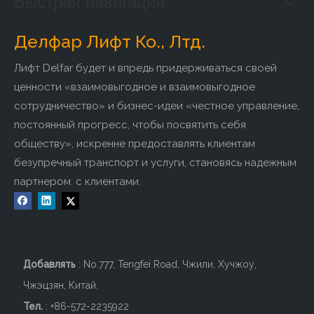
Быстрая навигация
пользователей и уровней, компания создала единую
непрерывную эффективную систему работы, такую ​​как
Делфар Лифт Ко., Лтд.
проектирование лифтов, производство, установка,
преобразование, ремонт и техническое обслуживание и т.
Лифт Delfar будет и впредь придерживаться своей
д. От проектирования до производства, от от установки до
ценности «взаимовыгодное и взаимовыгодное
технического обслуживания, мы стремимся удовлетворить
сотрудничество» и бизнес-идеи «честное управление,
индивидуальные требования клиентов.
постоянный прогресс, чтобы посвятить себя
обществу», искренне предоставлять клиентам
Заводское введение:
безупречный транспорт и услуги, становясь надежным
партнером. с клиентами.
Добавлять
: No.777, Tengfei Road, Чжили, Хучжоу,
Чжэцзян, Китай.
Тел.
: +86-572-2235922