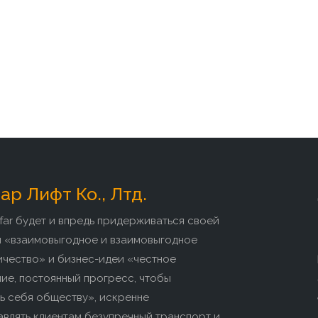
р Лифт Ко., Лтд.
far будет и впредь придерживаться своей
и «взаимовыгодное и взаимовыгодное
ичество» и бизнес-идеи «честное
ие, постоянный прогресс, чтобы
ь себя обществу», искренне
влять клиентам безупречный транспорт и