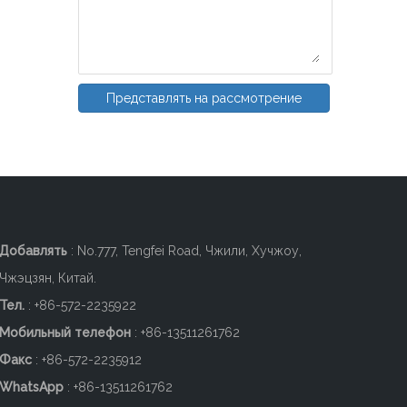
Представлять на рассмотрение
Добавлять
: No.777, Tengfei Road, Чжили, Хучжоу,
Чжэцзян, Китай.
Тел.
: +86-572-2235922
Мобильный телефон
: +86-
13511261762
Факс
: +86-572-2235912
WhatsApp
: +86-13511261762