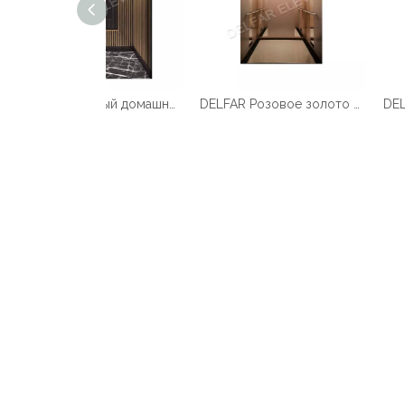
Индивидуальный домашний лифт Delfar D17958
DELFAR Розовое золото Нерж.ст.Домашний лифт