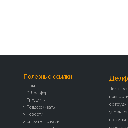
Полезные ссылки
Делфа
Дом
Лифт Del
О Дельфар
ценност
Продукты
сотрудн
Поддерживать
управлен
Новости
посвятит
Связаться с нами
предоста