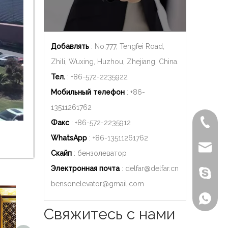
Добавлять
: No.777, Tengfei Road,
Zhili, Wuxing, Huzhou, Zhejiang, China.
Тел.
: +86-572-2235922
Мобильный телефон
: +86-
13511261762
+86-572
Факс
: +86-572-2235912
WhatsApp
: +86-
13511261762
delfar@d
Скайп
: бензолеватор
Электронная почта
:
delfar@delfar.cn
Бензон
bensonelevator@gmail.com
+86-135
Свяжитесь с нами