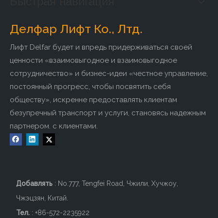
Быстрая навигация
ДЕЛЬФАР Лифт Ко., Лтд.
является
Делфар Лифт Ко., Лтд.
специализированным лифтовым предприятием, которое
Лифт Delfar будет и впредь придерживаться своей
проектирует, производит и обрабатывает лифты и
детали.Компания основана в 2011 году, с превосходными
ценности «взаимовыгодное и взаимовыгодное
технологическими преимуществами и использованием
сотрудничество» и бизнес-идеи «честное управление,
технологий производства лифтов. Мы можем
постоянный прогресс, чтобы посвятить себя
проектировать и производить различные типы лифтов,
обществу», искренне предоставлять клиентам
которые могут удовлетворить разнообразные требования
безупречный транспорт и услуги, становясь надежным
клиентов. Наш продукт включает в себя 9 серий:
партнером. с клиентами.
пассажирский лифт, обзорный лифт, лифт-кровать. ,
Грузовой лифт, Автомобильный лифт, Кухонный лифт,
Домашний лифт, Эскалатор, Движущаяся дорожка.Чтобы
удовлетворить требования различных областей,
пользователей и уровней, компания создала единую
Добавлять
: No.777, Tengfei Road, Чжили, Хучжоу,
непрерывную эффективную систему работы, такую ​​как
Чжэцзян, Китай.
проектирование лифтов, производство, установка,
Тел.
: +86-572-2235922
преобразование, ремонт и техническое обслуживание и т.