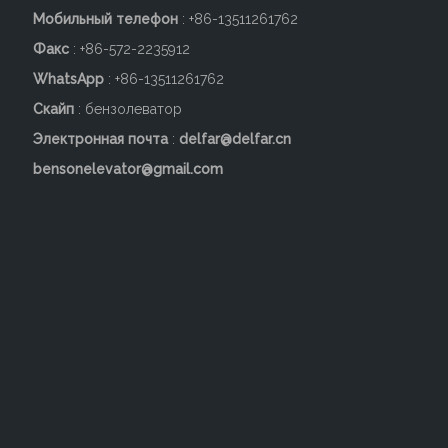
Мобильный телефон
: +86-
13511261762
д. От проектирования до производства, от от установки до
Факс
: +86-572-2235912
технического обслуживания, мы стремимся удовлетворить
индивидуальные требования клиентов.
WhatsApp
: +86-13511261762
Скайп
: бензолеватор
Заводское введение:
Электронная почта
:
delfar@delfar.cn
bensonelevator@gmail.com