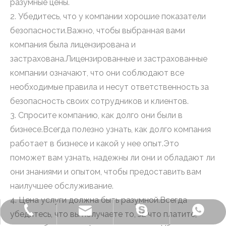
разумные цены.
2. Убедитесь, что у компании хорошие показатели
безопасности.Важно, чтобы выбранная вами
компания была лицензирована и
застрахована.Лицензированные и застрахованные
компании означают, что они соблюдают все
необходимые правила и несут ответственность за
безопасность своих сотрудников и клиентов.
3. Спросите компанию, как долго они были в
бизнесе.Всегда полезно узнать, как долго компания
работает в бизнесе и какой у нее опыт.Это
поможет вам узнать, надежны ли они и обладают ли
они знаниями и опытом, чтобы предоставить вам
наилучшее обслуживание.
4. Цена услуги должна быть разумной.Всегда
+86-572-2235922
Бензонелеватор
+86-13511261762
delfar@delfar.cn
убедитесь, что вы получаете то, за что платите,