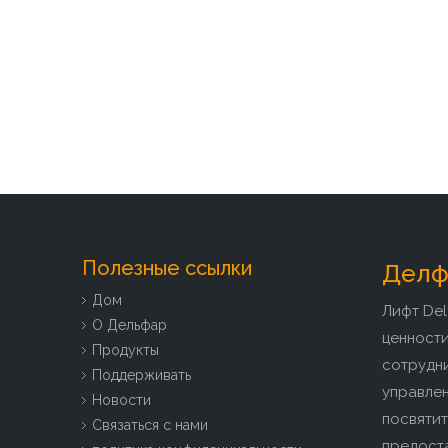
Полезные ссылки
Делфа
Дом
Лифт Del
О Дельфар
ценност
Продукты
сотрудн
Поддерживать
управлен
Новости
посвятит
Связаться с нами
предоста