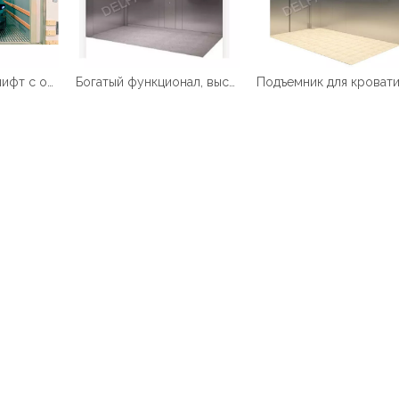
Автомобильный лифт с окрашенной сталью грузоподъемностью 5000 кг
Богатый функционал, высококачественный лифт для кроватей