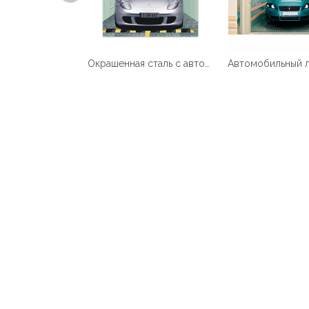
автомобильный лифт SMR/MRL скорости 5000KG 0.5m/s
Окрашенная сталь с автомобильным подъемником MRL с барьером