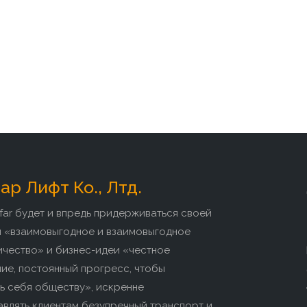
р Лифт Ко., Лтд.
far будет и впредь придерживаться своей
и «взаимовыгодное и взаимовыгодное
ичество» и бизнес-идеи «честное
ие, постоянный прогресс, чтобы
ь себя обществу», искренне
влять клиентам безупречный транспорт и