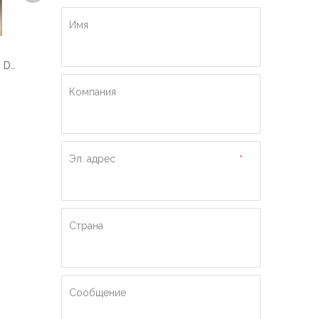
Имя
Подъемник для кровати Delfar, изготовленный по индивидуальному заказу
Лифт для кровати, ориентированный на человека
Безопасный и удобный лифт для кроватей
Компания
Эл. адрес
*
Страна
Сообщение