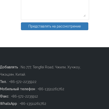
Представлять на рассмотрение
Добавлять
: No.777, Tengfei Road, Чжили, Хучжоу,
Чжэцзян, Китай.
Тел.
: +86-572-2235922
Мобильный телефон
: +86-
13511261762
Факс
: +86-572-2235912
WhatsApp
: +86-13511261762