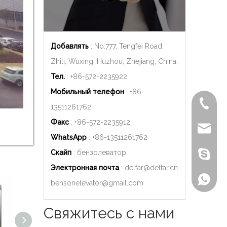
Добавлять
: No.777, Tengfei Road,
Zhili, Wuxing, Huzhou, Zhejiang, China.
Тел.
: +86-572-2235922
Мобильный телефон
: +86-
+86-572
13511261762
Факс
: +86-572-2235912
delfar@d
WhatsApp
: +86-
13511261762
Скайп
: бензолеватор
Бензон
Электронная почта
:
delfar@delfar.cn
+86-135
bensonelevator@gmail.com
Свяжитесь с нами