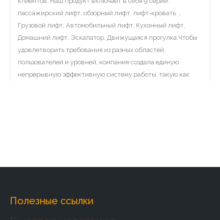
клиентов. Наш продукт включает в себя 9 серий:
пассажирский лифт, обзорный лифт, лифт-кровать. ,
Грузовой лифт, Автомобильный лифт, Кухонный лифт,
Домашний лифт, Эскалатор, Движущаяся прогулка.Чтобы
удовлетворить требования из разных областей,
пользователей и уровней, компания создала единую
непрерывную эффективную систему работы, такую ​​как
проектирование лифта, производство, установка,
преобразование, ремонт и техническое обслуживание и т.
д. От проектирования до производства, от от установки до
технического обслуживания, мы стремимся удовлетворить
индивидуальные требования клиентов.
Заводское введение:
Полезные ссылки