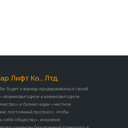
р Лифт Ко., Лтд.
far будет и впредь придерживаться своей
и «взаимовыгодное и взаимовыгодное
ичество» и бизнес-идеи «честное
ие, постоянный прогресс, чтобы
ь себя обществу», искренне
влять клиентам безупречный транспорт и