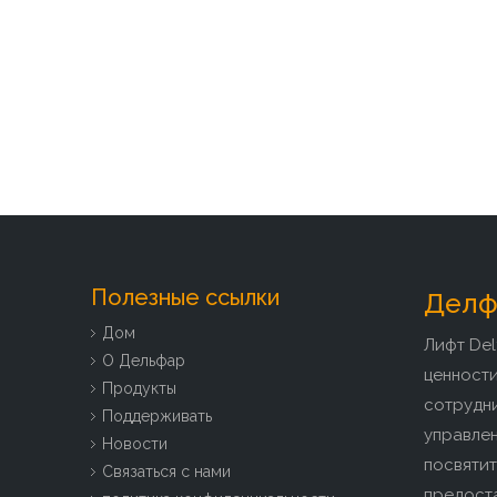
Полезные ссылки
Делфа
Дом
Лифт Del
О Дельфар
ценност
Продукты
сотрудн
Поддерживать
управлен
Новости
посвятит
Связаться с нами
предоста