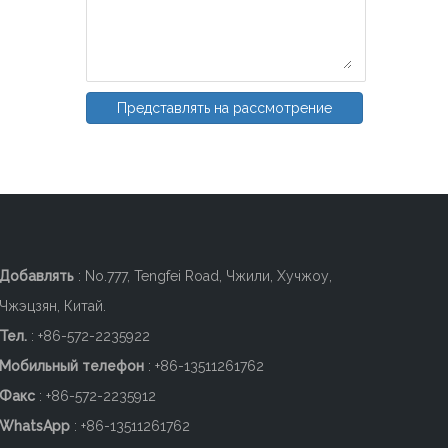
Представлять на рассмотрение
Добавлять
: No.777, Tengfei Road, Чжили, Хучжоу,
Чжэцзян, Китай.
Тел.
: +86-572-2235922
Мобильный телефон
: +86-
13511261762
Факс
: +86-572-2235912
WhatsApp
: +86-13511261762