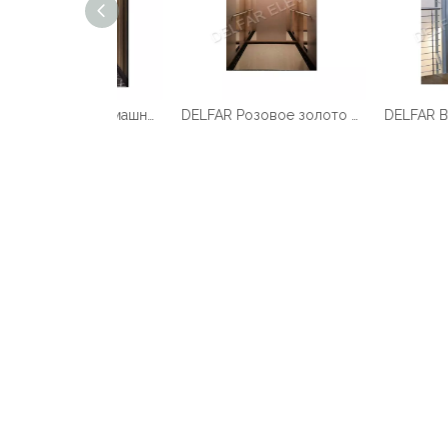
Индивидуальный домашний лифт Delfar D17958
DELFAR Розовое золото Нерж.ст.Домашний лифт