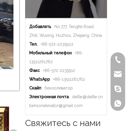
Добавлять
: No.777, Tengfei Road,
Zhili, Wuxing, Huzhou, Zhejiang, China.
Тел.
: +86-572-2235922
Мобильный телефон
: +86-
+86-572
13511261762
Факс
: +86-572-2235912
delfar@d
WhatsApp
: +86-
13511261762
Скайп
: бензолеватор
Бензон
Электронная почта
:
delfar@delfar.cn
+86-135
bensonelevator@gmail.com
Свяжитесь с нами