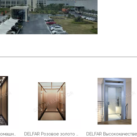
Индивидуальный домашний лифт Delfar D17958
DELFAR Розовое золото Нерж.ст.Домашний лифт