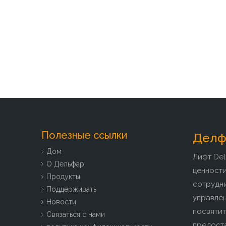
Полезные ссылки
Делфа
Дом
Лифт Del
О Дельфар
ценност
Продукты
сотрудн
Поддерживать
управлен
Новости
посвятит
Связаться с нами
предоста