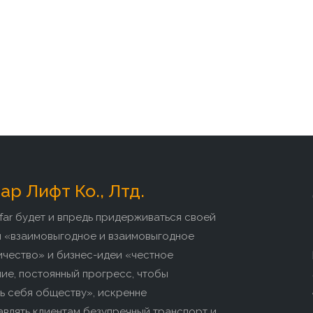
р Лифт Ко., Лтд.
far будет и впредь придерживаться своей
и «взаимовыгодное и взаимовыгодное
ичество» и бизнес-идеи «честное
ие, постоянный прогресс, чтобы
ь себя обществу», искренне
влять клиентам безупречный транспорт и