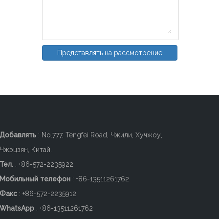
Представлять на рассмотрение
Добавлять
: No.777, Tengfei Road, Чжили, Хучжоу,
Чжэцзян, Китай.
Тел.
: +86-572-2235922
Мобильный телефон
: +86-
13511261762
Факс
: +86-572-2235912
WhatsApp
: +86-13511261762