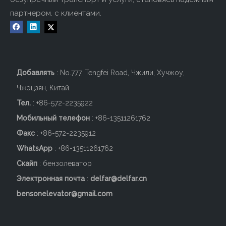
партнером. с клиентами.
Добавлять
: No.777, Tengfei Road, Чжили, Хучжоу,
Чжэцзян, Китай.
Тел.
: +86-572-2235922
Мобильный телефон
: +86-
13511261762
Факс
: +86-572-2235912
WhatsApp
: +86-13511261762
Скайп
: бензолеватор
Электронная почта
:
delfar@delfar.cn
bensonelevator@gmail.com