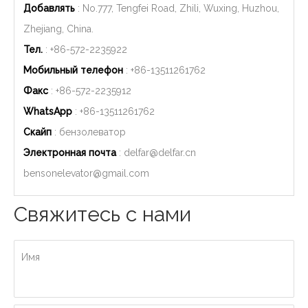
Добавлять
: No.777, Tengfei Road, Zhili, Wuxing, Huzhou,
Zhejiang, China.
Тел.
: +86-572-2235922
Мобильный телефон
: +86-
13511261762
Факс
: +86-572-2235912
WhatsApp
: +86-
13511261762
Скайп
: бензолеватор
Электронная почта
:
delfar@delfar.cn
bensonelevator@gmail.com
Свяжитесь с нами
Имя