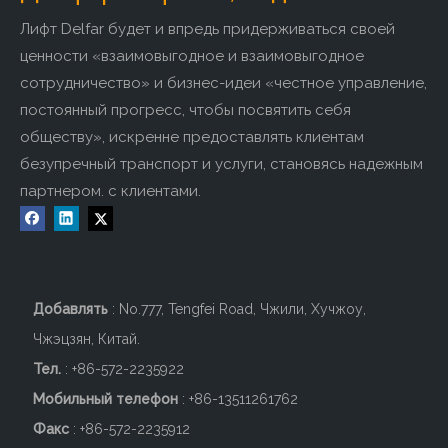
Лифт Delfar будет и впредь придерживаться своей
ценности «взаимовыгодное и взаимовыгодное
сотрудничество» и бизнес-идеи «честное управление,
постоянный прогресс, чтобы посвятить себя
обществу», искренне предоставлять клиентам
безупречный транспорт и услуги, становясь надежным
партнером. с клиентами.
Индивидуальный домашний
DELFAR Ti-gold Зеркало
лифт Delfar D17037
Нерж.ст.Домашний лифт
Добавить в корзину
Добавить в корзину
Добавлять
: No.777, Tengfei Road, Чжили, Хучжоу,
Чжэцзян, Китай.
Тел.
: +86-572-2235922
Мобильный телефон
: +86-
13511261762
Факс
: +86-572-2235912