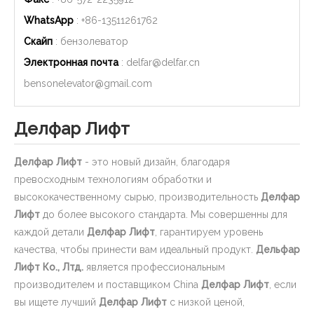
WhatsApp
: +86-
13511261762
Скайп
: бензолеватор
Электронная почта
:
delfar@delfar.cn
bensonelevator@gmail.com
Делфар Лифт
Делфар Лифт
- это новый дизайн, благодаря
превосходным технологиям обработки и
высококачественному сырью, производительность
Делфар
Лифт
до более высокого стандарта. Мы совершенны для
каждой детали
Делфар Лифт
, гарантируем уровень
качества, чтобы принести вам идеальный продукт.
Дельфар
Лифт Ко., Лтд.
является профессиональным
производителем и поставщиком China
Делфар Лифт
, если
вы ищете лучший
Делфар Лифт
с низкой ценой,