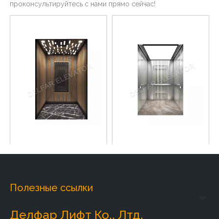
проконсультируйтесь с нами прямо сейчас!
Индивидуальный домашний
DELFAR Зеркало с
лифт Delfar D17958
травлением St.st.Домашний
лифт-D18558
Добавить в корзину
Добавить в корзину
Полезные ссылки
Делфар Лифт Ко., Лтд.