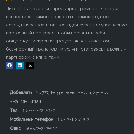
Лифт Delfar будет и впредь придерживаться своей
ценности «взаимовыгодное и взаимовыгодное
сотрудничество» и бизнес-идеи «честное управление,
постоянный прогресс, чтобы посвятить себя
обществу», искренне предоставлять клиентам
безупречный транспорт и услуги, становясь надежным
партнером. с клиентами.
DELFAR Зеркало с
Высококачественный
травлением
пассажирский лифт
ул.ул.Пассажирский лифт
DELFAR Ti-gold
Добавить в корзину
Добавить в корзину
Добавлять
: No.777, Tengfei Road, Чжили, Хучжоу,
Чжэцзян, Китай.
Тел.
: +86-572-2235922
Мобильный телефон
: +86-
13511261762
Факс
: +86-572-2235912