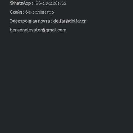
WhatsApp
: +86-13511261762
Скайп
: бензолеватор
Электронная почта
:
delfar@delfar.cn
bensonelevator@gmail.com
Индивидуальный
Пассажирский лифт для
пассажирский лифт Delfar
украшения зеркала
D18981
емкостью 800 кг
Добавить в корзину
Добавить в корзину