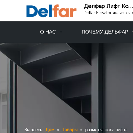
Делфар Лифт Ко., 
Delfar Elevator являет
О НАС
ПОЧЕМУ ДЕЛЬФАР
Вы здесь:
Дом
»
Товары
»
разметка пола лифта