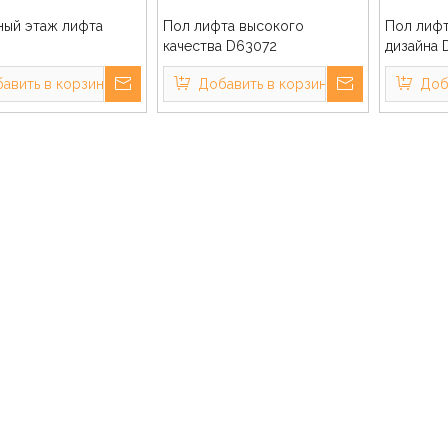
ный этаж лифта
Пол лифта высокого
Пол лифт
качества D63072
дизайна 
авить в корзину
Добавить в корзину
Доб