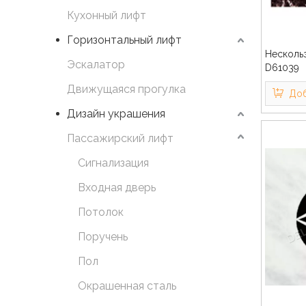
Кухонный лифт
Горизонтальный лифт
Несколь
Эскалатор
D61039
Движущаяся прогулка
Доб
Дизайн украшения
Пассажирский лифт
Сигнализация
Входная дверь
Потолок
Поручень
Пол
Окрашенная сталь