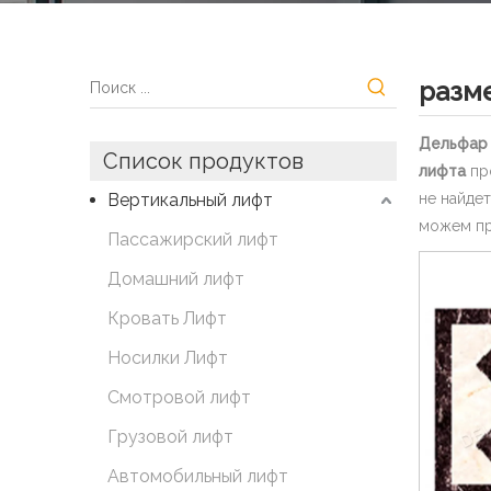
разм
Дельфар 
Список продуктов
лифта
про
Вертикальный лифт
не найдет
можем пр
Пассажирский лифт
Домашний лифт
Кровать Лифт
Носилки Лифт
Смотровой лифт
Грузовой лифт
Автомобильный лифт