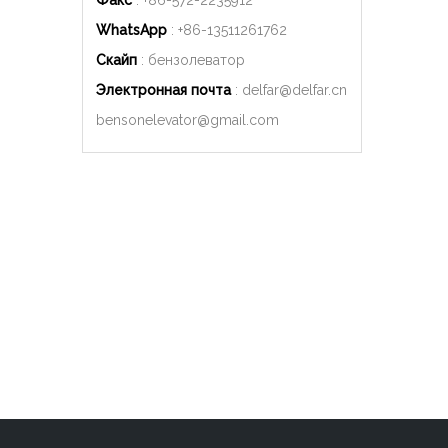
Факс
: +86-572-2235912
WhatsApp
: +86-
13511261762
Скайп
: бензолеватор
Электронная почта
:
delfar@delfar.cn
bensonelevator@gmail.com