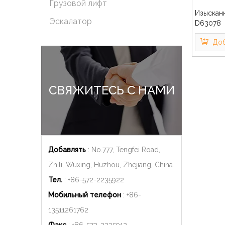
Грузовой лифт
Изыскан
Эскалатор
D63078
Доб
СВЯЖИТЕСЬ С НАМИ
Добавлять
: No.777, Tengfei Road,
Zhili, Wuxing, Huzhou, Zhejiang, China.
Тел.
: +86-572-2235922
Мобильный телефон
: +86-
13511261762