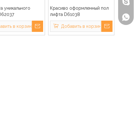
Бензон
а уникального
Красиво оформленный пол
D62037
лифта D61038
+86-135
авить в корзину
Добавить в корзину