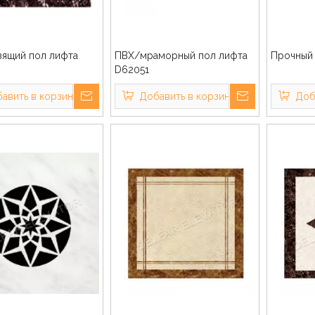
зящий пол лифта
ПВХ/мраморный пол лифта
Прочный
D62051
авить в корзину
Добавить в корзину
Доб