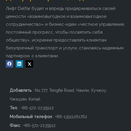
Лифт Delfar будет и впредь придерживаться своей
ценности «взаимовыгодное и взаимовыгодное
сотрудничество» и бизнес-идеи «честное управление,
постоянный прогресс, чтобы посвятить себя
обществу», искренне предоставлять клиентам
безупречный транспорт и услуги, становясь надежным
партнером. с клиентами.
Удобный лифт-кузов
Лифт кухонного лифта
оконного типа
напольного типа (прямое
отверстие вверх и вниз)
Добавлять
: No.777, Tengfei Road, Чжили, Хучжоу,
Добавить в корзину
Добавить в корзину
Чжэцзян, Китай.
Тел.
: +86-572-2235922
Мобильный телефон
: +86-
13511261762
Факс
: +86-572-2235912