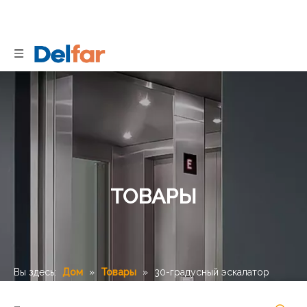
ТОВАРЫ
Вы здесь:
Дом
»
Товары
»
30-градусный эскалатор