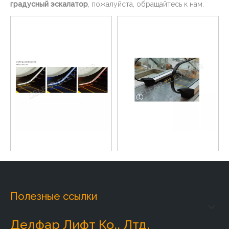
градусный эскалатор
, пожалуйста, обращайтесь к нам.
30-градусный эскалатор с
Вход поручня эскалатора
подсветкой плинтуса
35 градусов с функцией
VVVF
Добавить в корзину
Добавить в корзину
Полезные ссылки
Делфар Лифт Ко., Лтд.