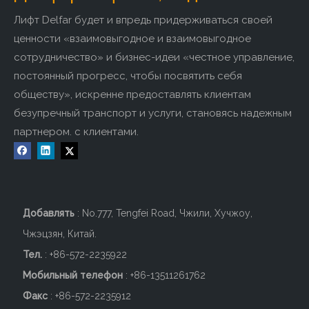
Лифт Delfar будет и впредь придерживаться своей
ценности «взаимовыгодное и взаимовыгодное
сотрудничество» и бизнес-идеи «честное управление,
постоянный прогресс, чтобы посвятить себя
обществу», искренне предоставлять клиентам
безупречный транспорт и услуги, становясь надежным
партнером. с клиентами.
35-градусный эскалатор с
30-градусный эскалатор
гребенчатым освещением
для торгового центра
Добавить в корзину
Добавить в корзину
Добавлять
: No.777, Tengfei Road, Чжили, Хучжоу,
Чжэцзян, Китай.
Тел.
: +86-572-2235922
Мобильный телефон
: +86-
13511261762
Факс
: +86-572-2235912