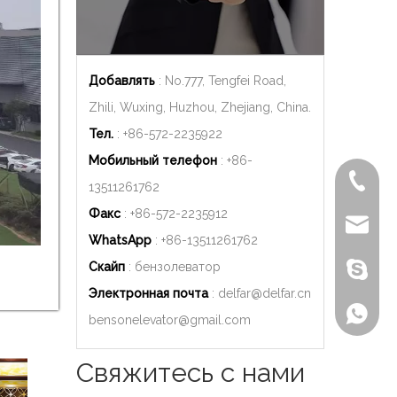
Добавлять
: No.777, Tengfei Road,
Zhili, Wuxing, Huzhou, Zhejiang, China.
Тел.
: +86-572-2235922
Мобильный телефон
: +86-
+86-572
13511261762
Факс
: +86-572-2235912
delfar@d
WhatsApp
: +86-
13511261762
Скайп
: бензолеватор
Бензон
Электронная почта
:
delfar@delfar.cn
+86-135
bensonelevator@gmail.com
Свяжитесь с нами