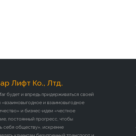
р Лифт Ко., Лтд.
far будет и впредь придерживаться своей
и «взаимовыгодное и взаимовыгодное
ичество» и бизнес-идеи «честное
ие, постоянный прогресс, чтобы
ь себя обществу», искренне
влять клиентам безупречный транспорт и