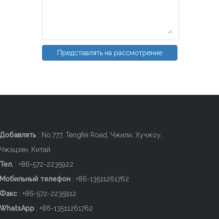
Представлять на рассмотрение
Добавлять
: No.777, Tengfei Road, Чжили, Хучжоу,
Чжэцзян, Китай.
Тел.
: +86-572-2235922
Мобильный телефон
: +86-
13511261762
Факс
: +86-572-2235912
WhatsApp
: +86-13511261762