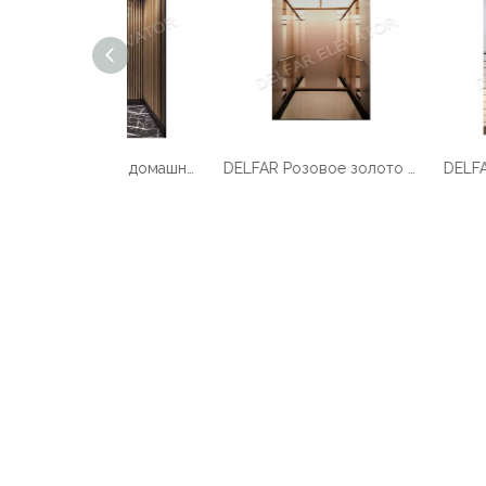
Индивидуальный домашний лифт Delfar D17958
DELFAR Розовое золото Нерж.ст.Домашний лифт