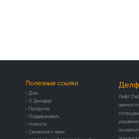
Полезные ссылки
Делфа
Дом
Лифт Del
О Дельфар
ценност
Продукты
сотрудн
Поддерживать
управлен
Новости
посвятит
Связаться с нами
предоста