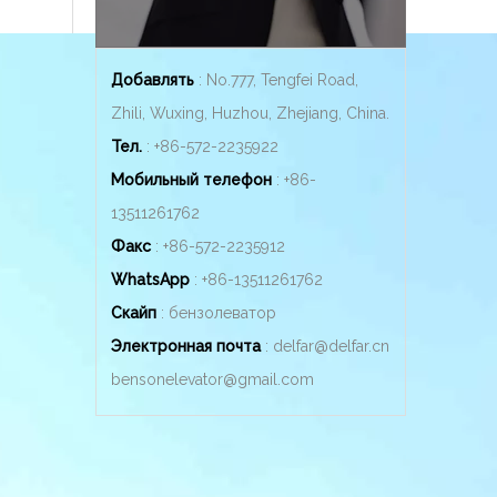
Добавлять
: No.777, Tengfei Road,
Zhili, Wuxing, Huzhou, Zhejiang, China.
Тел.
: +86-572-2235922
Мобильный телефон
: +86-
13511261762
Факс
: +86-572-2235912
WhatsApp
: +86-
13511261762
Скайп
: бензолеватор
Электронная почта
:
delfar@delfar.cn
bensonelevator@gmail.com