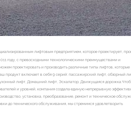
ециализированным лифтовым предприятием, которое проектирует, про
2011 году, с превосходными технологическими преимуществами и
можем проектировать и производить различные типы лифтов, которые 
аш продукт включает в себя 9 серий: пассажирский лифт, обзорный ли
 Кухонный лифт, Домашний лифт, Эскалатор, Движущаяся дорожка.Что
зователей и уровней, компания создала единую непрерывную эффекти
производство, установка, преобразование, ремонт и техническое обслу
ановки до технического обслуживания, мы стремимся удовлетворить