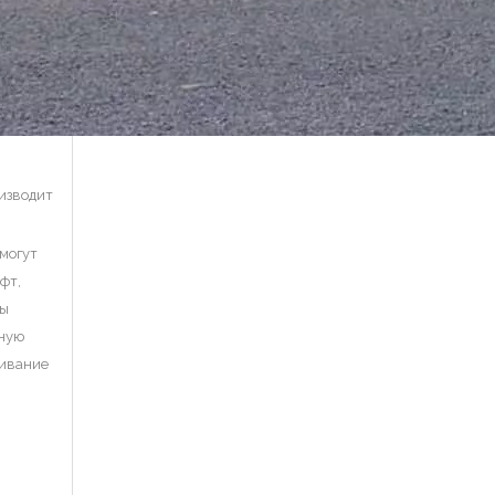
изводит
могут
фт,
бы
вную
живание