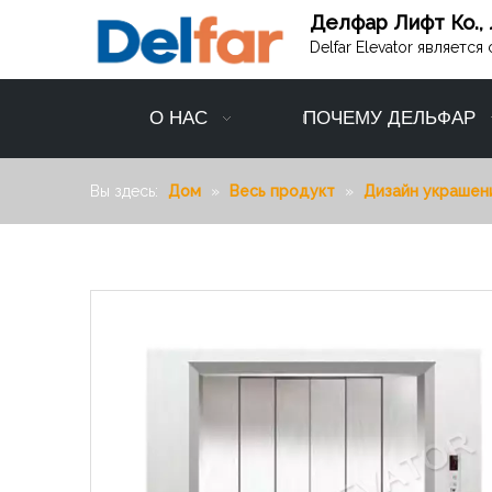
Делфар Лифт Ко., 
Delfar Elevator являет
О НАС
ПОЧЕМУ ДЕЛЬФАР
Вы здесь:
Дом
»
Весь продукт
»
Дизайн украшен