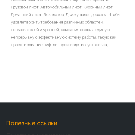
Грузовой лифт, Автомобильный лифт, Кухонный лифт,
Домашний лифт, Эскалатор, Движущаяся дорожка.Чтобы
удовлетворить требования различных областей,
пользователей и уровней, компания создала единую
непрерывную эффективную систему работы, такую ​​как
проектирование лифтов, производство, установка,
преобразование, ремонт и техническое обслуживание и т.
д. От проектирования до производства, от от установки до
технического обслуживания, мы стремимся удовлетворить
индивидуальные требования клиентов.
Заводское введение:
Полезные ссылки