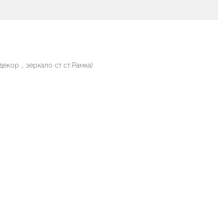
екор，зеркало ст.ст.Рамка)