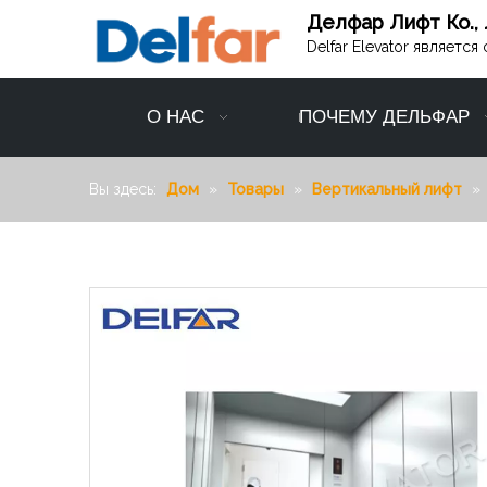
Делфар Лифт Ко., 
Delfar Elevator являет
О НАС
ПОЧЕМУ ДЕЛЬФАР
Вы здесь:
Дом
»
Товары
»
Вертикальный лифт
»