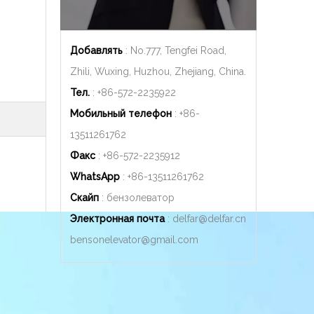
Добавлять
: No.777, Tengfei Road,
Zhili, Wuxing, Huzhou, Zhejiang, China.
Тел.
: +86-572-2235922
Мобильный телефон
: +86-
13511261762
Факс
: +86-572-2235912
WhatsApp
: +86-
13511261762
Скайп
: бензолеватор
Электронная почта
:
delfar@delfar.cn
bensonelevator@gmail.com