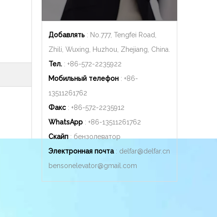
Добавлять
: No.777, Tengfei Road,
Zhili, Wuxing, Huzhou, Zhejiang, China.
Тел.
: +86-572-2235922
Мобильный телефон
: +86-
13511261762
Факс
: +86-572-2235912
WhatsApp
: +86-
13511261762
Скайп
: бензолеватор
Электронная почта
:
delfar@delfar.cn
bensonelevator@gmail.com