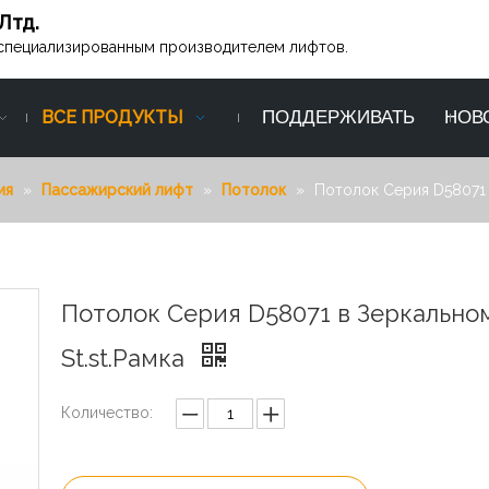
Лтд.
ся специализированным производителем лифтов.
ВСЕ ПРОДУКТЫ
ПОДДЕРЖИВАТЬ
НОВ
ия
»
Пассажирский лифт
»
Потолок
»
Потолок Серия D58071 в
Потолок Серия D58071 в Зеркально
St.st.Рамка
Количество: