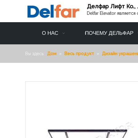
Делфар Лифт Ко., 
Delfar Elevator являет
О НАС
ПОЧЕМУ ДЕЛЬФАР
Вы здесь:
Дом
»
Весь продукт
»
Дизайн украшен