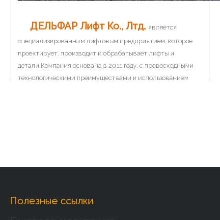
ДЕЛЬФАР Лифт Ко., Лтд.
является
специализированным лифтовым предприятием, которое
проектирует, производит и обрабатывает лифты и
детали.Компания основана в 2011 году, с превосходными
технологическими преимуществами и использованием
технологий производства лифтов. Мы можем
проектировать и производить различные типы лифтов,
которые могут удовлетворить разнообразные требования
клиентов. Наш продукт включает в себя 9 серий:
пассажирский лифт, обзорный лифт, лифт-кровать. ,
Грузовой лифт, Автомобильный лифт, Кухонный лифт,
Домашний лифт, Эскалатор, Движущаяся дорожка.Чтобы
удовлетворить требования различных областей,
пользователей и уровней, компания создала единую
Полезные ссылки
непрерывную эффективную систему работы, такую ​​как
проектирование лифтов, производство, установка,