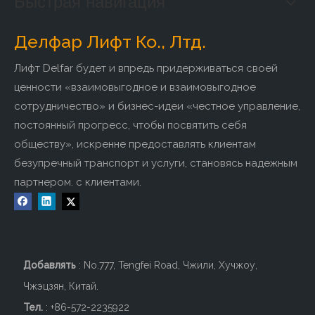
Быстрая навигация
преобразование, ремонт и техническое обслуживание и т.
д. От проектирования до производства, от от установки до
Делфар Лифт Ко., Лтд.
технического обслуживания, мы стремимся удовлетворить
индивидуальные требования клиентов.
Лифт Delfar будет и впредь придерживаться своей
ценности «взаимовыгодное и взаимовыгодное
Заводское введение:
сотрудничество» и бизнес-идеи «честное управление,
постоянный прогресс, чтобы посвятить себя
обществу», искренне предоставлять клиентам
безупречный транспорт и услуги, становясь надежным
партнером. с клиентами.
Добавлять
: No.777, Tengfei Road, Чжили, Хучжоу,
Чжэцзян, Китай.
Тел.
: +86-572-2235922