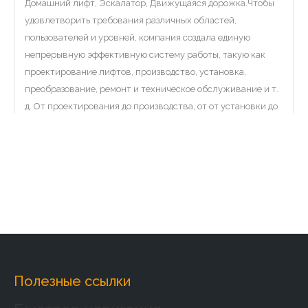
Домашний лифт, Эскалатор, Движущаяся дорожка.Чтобы
удовлетворить требования различных областей,
пользователей и уровней, компания создала единую
непрерывную эффективную систему работы, такую ​​как
проектирование лифтов, производство, установка,
преобразование, ремонт и техническое обслуживание и т.
д. От проектирования до производства, от от установки до
технического обслуживания, мы стремимся удовлетворить
индивидуальные требования клиентов.
Заводское введение:
Полезные ссылки