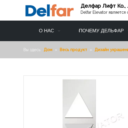
Делфар Лифт Ко., 
Delfar Elevator являет
О НАС
ПОЧЕМУ ДЕЛЬФАР
Вы здесь:
Дом
»
Весь продукт
»
Дизайн украшен