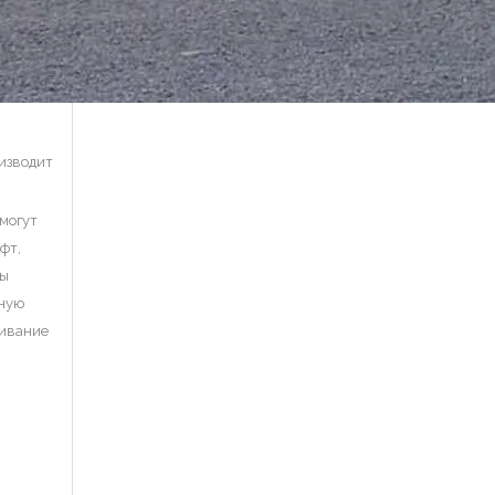
изводит
могут
фт,
бы
вную
живание