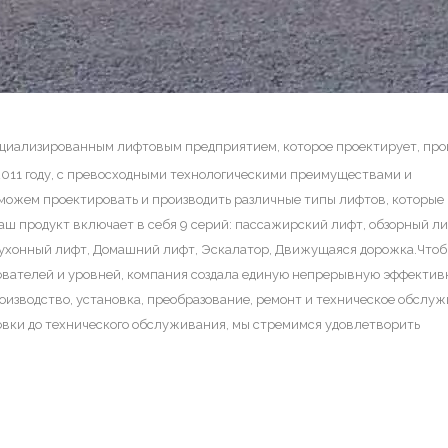
ециализированным лифтовым предприятием, которое проектирует, про
2011 году, с превосходными технологическими преимуществами и
можем проектировать и производить различные типы лифтов, которые 
аш продукт включает в себя 9 серий: пассажирский лифт, обзорный ли
 Кухонный лифт, Домашний лифт, Эскалатор, Движущаяся дорожка.Что
зователей и уровней, компания создала единую непрерывную эффекти
производство, установка, преобразование, ремонт и техническое обслу
ановки до технического обслуживания, мы стремимся удовлетворить