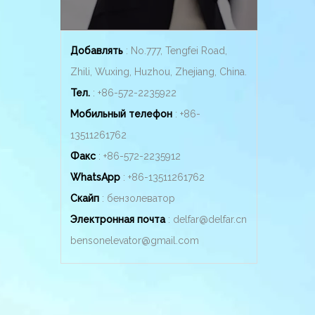
Добавлять
: No.777, Tengfei Road,
Zhili, Wuxing, Huzhou, Zhejiang, China.
Тел.
: +86-572-2235922
Мобильный телефон
: +86-
13511261762
Факс
: +86-572-2235912
WhatsApp
: +86-
13511261762
Скайп
: бензолеватор
Электронная почта
:
delfar@delfar.cn
bensonelevator@gmail.com