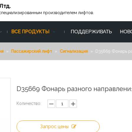
Лтд.
ся специализированным производителем лифтов.
ВСЕ ПРОДУКТЫ
ПОДДЕРЖИВАТЬ
НОВ
ия
»
Пассажирский лифт
»
Сигнализация
»
D35669 Фонарь р
D35669 Фонарь разного направлен
Количество:
Запрос цены