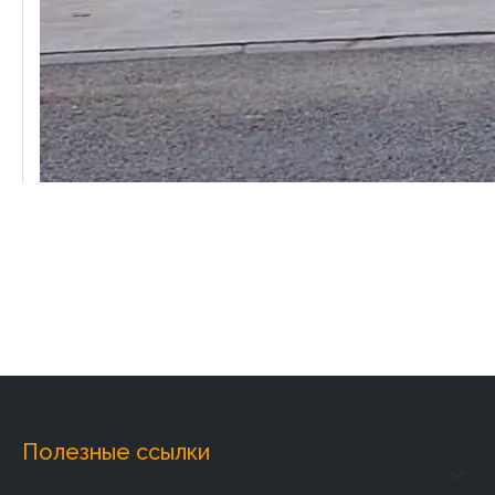
ДЕЛЬФАР Лифт Ко., Лтд.
является
специализированным лифтовым предприятием, которое
проектирует, производит и обрабатывает лифты и
детали.Компания основана в 2011 году, с превосходными
технологическими преимуществами и использованием
технологий производства лифтов. Мы можем
проектировать и производить различные типы лифтов,
Полезные ссылки
которые могут удовлетворить разнообразные требования
клиентов. Наш продукт включает в себя 9 серий: