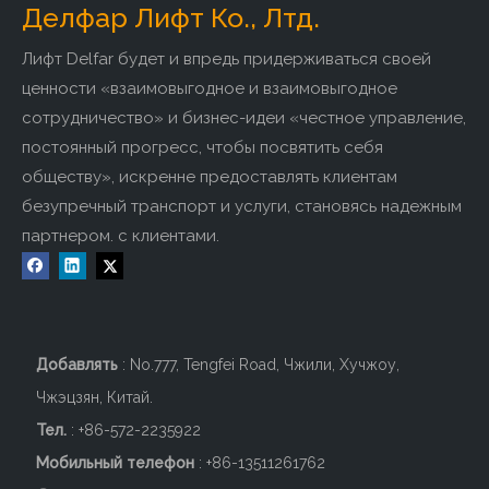
Делфар Лифт Ко., Лтд.
пассажирский лифт, обзорный лифт, лифт-кровать. ,
Грузовой лифт, Автомобильный лифт, Кухонный лифт,
Лифт Delfar будет и впредь придерживаться своей
Домашний лифт, Эскалатор, Движущаяся дорожка.Чтобы
ценности «взаимовыгодное и взаимовыгодное
удовлетворить требования различных областей,
сотрудничество» и бизнес-идеи «честное управление,
пользователей и уровней, компания создала единую
постоянный прогресс, чтобы посвятить себя
непрерывную эффективную систему работы, такую ​​как
обществу», искренне предоставлять клиентам
проектирование лифтов, производство, установка,
безупречный транспорт и услуги, становясь надежным
преобразование, ремонт и техническое обслуживание и т.
партнером. с клиентами.
д. От проектирования до производства, от от установки до
технического обслуживания, мы стремимся удовлетворить
индивидуальные требования клиентов.
Заводское введение:
Добавлять
: No.777, Tengfei Road, Чжили, Хучжоу,
Чжэцзян, Китай.
Тел.
: +86-572-2235922
Мобильный телефон
: +86-
13511261762