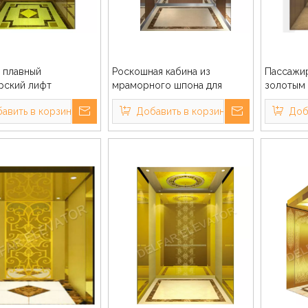
 плавный
Роскошная кабина из
Пассажир
рский лифт
мраморного шпона для
золотым
пассажирского лифта
шампанск
авить в корзину
Добавить в корзину
Доб
бизнес-здания
качеств