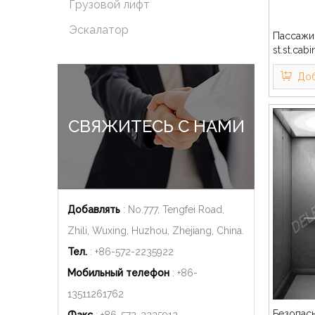
Грузовой лифт
Эскалатор
Пассажи
st.st.cab
Gold
Доб
СВЯЖИТЕСЬ С НАМИ
Добавлять
: No.777, Tengfei Road,
Zhili, Wuxing, Huzhou, Zhejiang, China.
Тел.
: +86-572-2235922
Мобильный телефон
: +86-
13511261762
Безопас