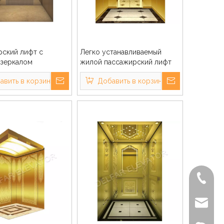
ский лифт с
Легко устанавливаемый
 зеркалом
жилой пассажирский лифт
ого и высоким
авить в корзину
Добавить в корзину
ом
+86-572
delfar@d