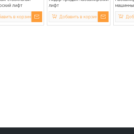
рский лифт
лифт
машинны
авить в корзину
Добавить в корзину
Доб