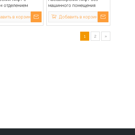
м отделением
машинного помещения
авить в корзину
Добавить в корзину
1
2
»