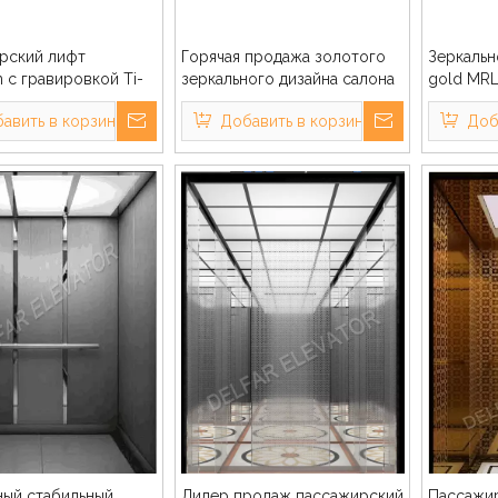
рский лифт
Горячая продажа золотого
Зеркальн
in с гравировкой Ti-
зеркального дизайна салона
gold MR
пассажирского лифта
Высокок
авить в корзину
Добавить в корзину
Доб
пассажи
ный стабильный
Лидер продаж пассажирский
Пассажир