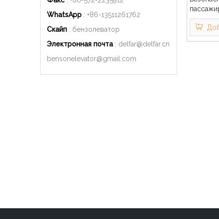
Факс
: +86-572-2235912
пассажи
WhatsApp
: +86-
13511261762
Доб
Скайп
: бензолеватор
Электронная почта
:
delfar@delfar.cn
bensonelevator@gmail.com