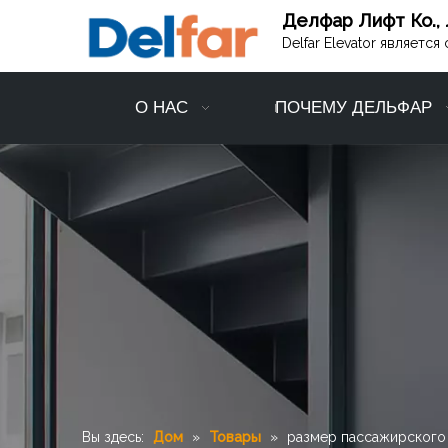
Делфар Лифт Ко., 
Delfar Elevator являет
О НАС
ПОЧЕМУ ДЕЛЬФАР
Вы здесь:
Дом
»
Товары
»
размер пассажирского