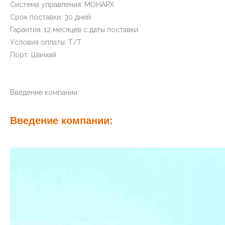
Поручень: Нет
Пол: Мрамор
Краткие сведения:
Место происхождения: Чжэцзян, Китай
Имя бренда: ДЕЛЬФАР
Тип лифта: Пассажирский лифт
Нагрузка: 400 кг ~ 2000 кг
Этаж: 2F~40F
Скорость: 0,4 м/с~4,0 м/с.
Система управления: МОНАРХ
Срок поставки: 30 дней.
Гарантия: 12 месяцев с даты поставки.
Условия оплаты: Т/Т
Порт: Шанхай