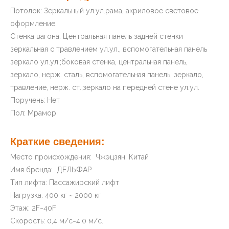
Вы ищете лифт?Это наш практичный лифт, который
доставит вам удовольствие.Этот лифт предлагает
простое управление и стабильную работу.Более того,
удобный дизайн обеспечивает безопасное и надежное
качество.Этот лифт отвечает потребностям людей в
движении вверх и вниз и является отличным
помощником и партнером для пассажиров в здании.
Описание продукта
n
:
Потолок: Зеркальный ул.ул.рама, акриловое световое
оформление.
Стенка вагона: Центральная панель задней стенки
зеркальная с травлением ул.ул., вспомогательная
панель зеркало ул.ул.;боковая стенка, центральная
панель, зеркало, нерж. сталь, вспомогательная панель,
зеркало, травление, нерж. ст.;зеркало на передней
стене ул.ул.