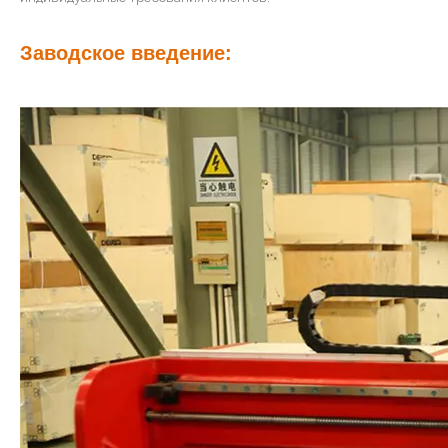
проектировать и производить различные типы лифтов,
которые могут удовлетворить разнообразные требования
клиентов. Наш продукт включает в себя 9 серий:
пассажирский лифт, обзорный лифт, лифт-кровать. ,
Грузовой лифт, Автомобильный лифт, Кухонный лифт,
Домашний лифт, Эскалатор, Движущаяся прогулка.Чтобы
удовлетворить требования из разных областей,
пользователей и уровней, компания создала единую
непрерывную эффективную систему работы, такую ​​как
проектирование лифта, производство, установка,
преобразование, ремонт и техническое обслуживание и т.
д. От проектирования до производства, от от установки до
технического обслуживания, мы стремимся удовлетворить
индивидуальные требования клиентов.
Заводское введение: