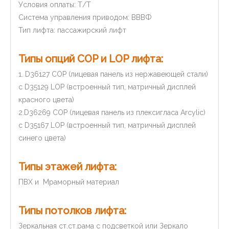
Условия оплаты: Т/Т
Система управления приводом: ВВВФ
Тип лифта: пассажирский лифт
Типы опций COP и LOP лифта:
1. D36127 COP (лицевая панель из нержавеющей стали)
с D35129 LOP (встроенный тип, матричный дисплей
красного цвета)
2.
D36269 COP (лицевая панель из плексигласа Arcylic)
с D35167 LOP (встроенный тип, матричный дисплей
синего цвета)
Типы этажей лифта:
ПВХ и Мраморный материал
Типы потолков лифта:
Зеркальная ст.ст.рама с подсветкой или Зеркало