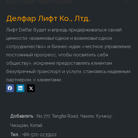
Быстрая навигация
Делфар Лифт Ко., Лтд.
Лифт Delfar будет и впредь придерживаться своей
ценности «взаимовыгодное и взаимовыгодное
сотрудничество» и бизнес-идеи «честное управление,
постоянный прогресс, чтобы посвятить себя
обществу», искренне предоставлять клиентам
безупречный транспорт и услуги, становясь надежным
ДЕЛЬФАР Лифт Ко., Лтд.
партнером. с клиентами.
является
специализированным лифтовым предприятием, которое
проектирует, производит и обрабатывает лифты и
детали.Компания основана в 2011 году, с превосходными
технологическими преимуществами и использованием
Добавлять
: No.777, Tengfei Road, Чжили, Хучжоу,
технологий производства лифтов. Мы можем
Чжэцзян, Китай.
проектировать и производить различные типы лифтов,
которые могут удовлетворить разнообразные требования
Тел.
: +86-572-2235922