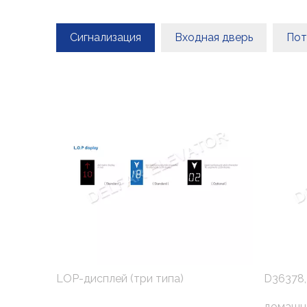
Сигнализация
Входная дверь
Пот
LOP-дисплей (три типа)
D36378,
домашн