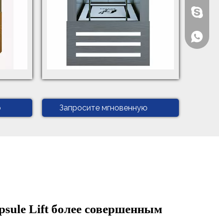
Бензон
+86-135
ю
Запросите мгновенную
цитату
psule Lift более совершенным