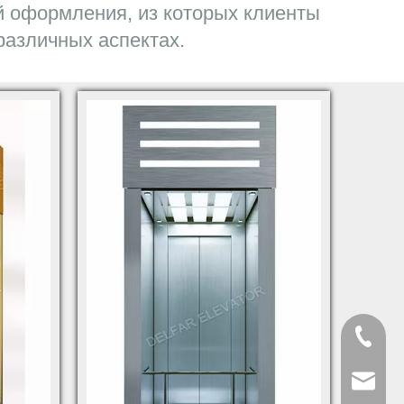
й оформления, из которых клиенты
различных аспектах.
+86-572
delfar@d