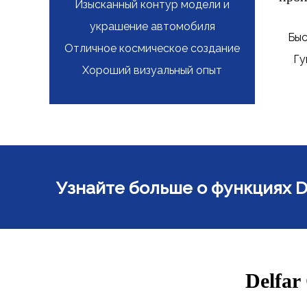
Изысканный контур модели и
украшение автомобиля
Быс
Отличное космическое создание
Гу
Хороший визуальный опыт
Узнайте больше о функциях De
Delfar