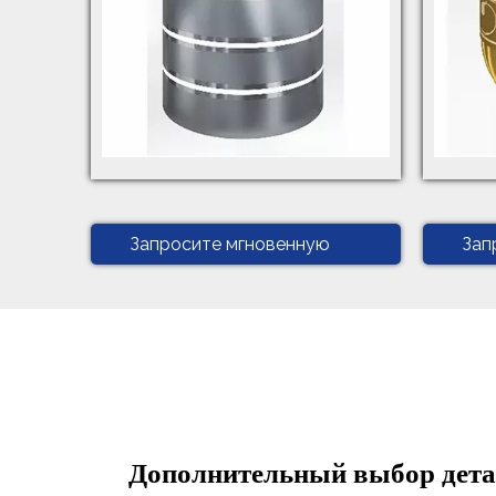
Запросите мгновенную
Зап
цитату
цит
Дополнительный выбор детале