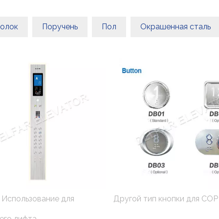
олок
Поручень
Пол
Окрашенная сталь
 Использование для
Другой тип кнопки для COP
его лифта