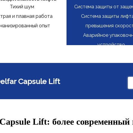
Тихий шум
Система защиты от заще
трая и плавная работа
Система защиты лифт
манизированный опыт
превышения скорос
Аварийное упаковоч
устройство
lfar Capsule Lift
 Capsule Lift: более современный