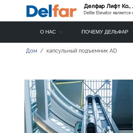
Делфар Лифт Ко., 
Delfar Elevator являет
О НАС
ПОЧЕМУ ДЕЛЬФАР
Дом
/
капсульный подъемник AD