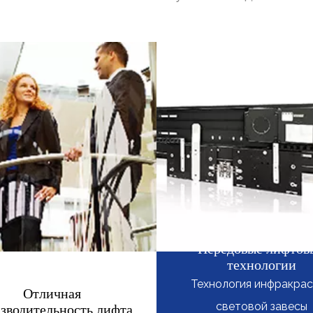
Передовые лифтов
технологии
Технология инфракра
Отличная
световой завесы
зводительность лифта